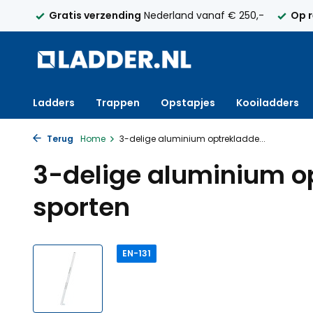
elijk
Gratis verzending
Nederland vanaf € 250,-
Op 
Ladders
Trappen
Opstapjes
Kooiladders
Terug
Home
3-delige aluminium optrekladde...
3-delige aluminium op
sporten
EN-131