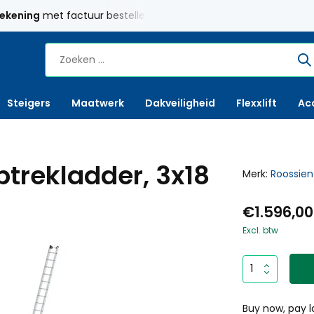
rekening
met factuur bestellen mogelijk
Maatwerk
mogelij
Steigers
Maatwerk
Dakveiligheid
Flexxlift
Ac
trekladder, 3x18
Merk:
Roossien
€1.596,00
Excl. btw
Buy now, pay l