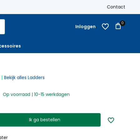
k
Gratis verzending
Nederland vanaf € 250,-
Contact
Op reke
0
Inloggen
cessoires
Bekijk alles Ladders
Op voorraad | 10-15 werkdagen
Ik ga bestellen
ater