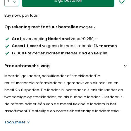
Ik ga bestellen
Buy now, pay later
Op rekening met factuur bestellen
mogelijk
Gratis
verzending
Nederland
vanaf € 250,-
Gecertificeerd
volgens de meest recente
EN-normen
17.000+
tevreden klanten in
Nederland
en
België!
Productomschrijving
Meerdelige ladder, schuifladder of steekladderDe
multifunctionele reformladder is gemaakt van aluminium en
heeft 2 x 8 sporten. De ladder is inzetbaar als enkele ladder en
tweedelige opsteekladder, en als dubbele ladder. Hierdoor is
de reformladder één van de meest flexibele ladders in het
assortiment. De stevige en corrosiebestendige ladderbesla...
Toon meer